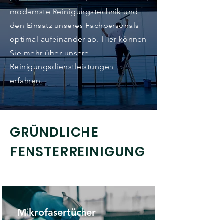
modernste Reinigungstechnik und
den Einsatz unseres Fachpersonals
optimal aufeinander ab. Hier können
Sie mehr über unsere
Reinigungsdienstleistungen
erfahren.
GRÜNDLICHE
FENSTERREINIGUNG
Mikrofasertücher